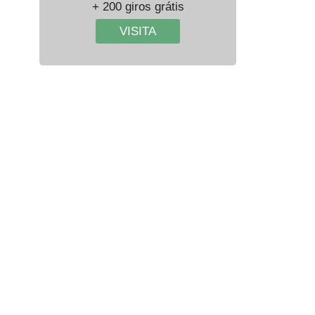
+ 200 giros grátis
VISITA