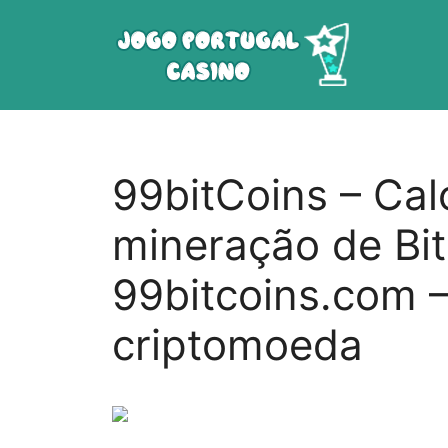
Saltar
para
o
conteúdo
99bitCoins – Cal
mineração de Bit
99bitcoins.com –
criptomoeda