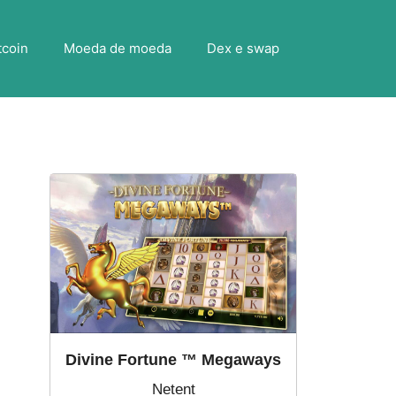
tcoin
Moeda de moeda
Dex e swap
Divine Fortune ™ Megaways
Netent