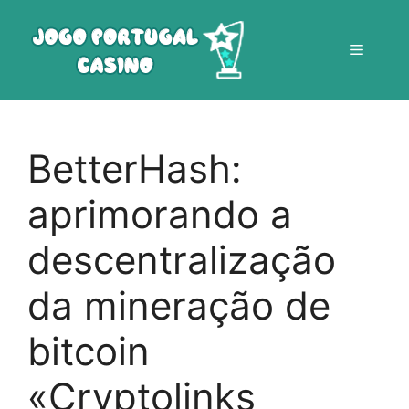
Saltar
para
Menu
o
conteúdo
BetterHash:
aprimorando a
descentralização
da mineração de
bitcoin
«Cryptolinks