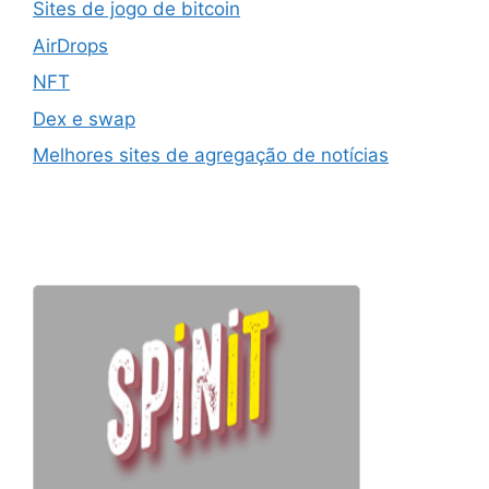
Sites de jogo de bitcoin
AirDrops
NFT
Dex e swap
Melhores sites de agregação de notícias