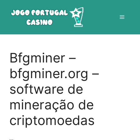
Saltar
para
Menu
o
conteúdo
Bfgminer –
bfgminer.org –
software de
mineração de
criptomoedas