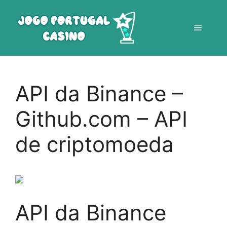
Saltar
para
Menu
o
conteúdo
API da Binance –
Github.com – API
de criptomoeda
API da Binance