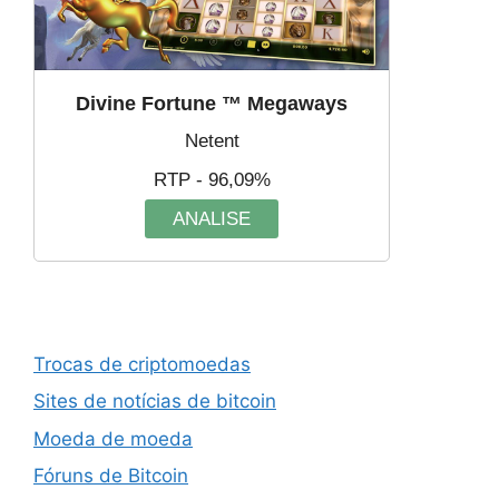
Divine Fortune ™ Megaways
Netent
RTP - 96,09%
ANALISE
Trocas de criptomoedas
Sites de notícias de bitcoin
Moeda de moeda
Fóruns de Bitcoin