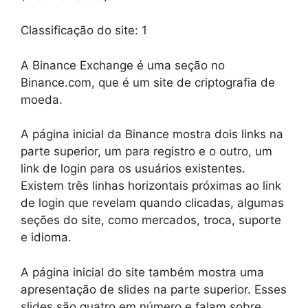
Classificação do site:
1
A Binance Exchange é uma seção no
Binance.com, que é um site de criptografia de
moeda.
A página inicial da Binance mostra dois links na
parte superior, um para registro e o outro, um
link de login para os usuários existentes.
Existem três linhas horizontais próximas ao link
de login que revelam quando clicadas, algumas
seções do site, como mercados, troca, suporte
e idioma.
A página inicial do site também mostra uma
apresentação de slides na parte superior. Esses
slides são quatro em número e falam sobre,