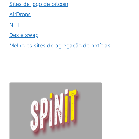
Sites de jogo de bitcoin
AirDrops
NFT
Dex e swap
Melhores sites de agregação de notícias