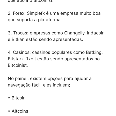
que apoia o Bitcoinist.
2. Forex: Simplefx é uma empresa muito boa
que suporta a plataforma
3. Trocas: empresas como Changelly, Indacoin
e Bitkan estão sendo apresentadas.
4. Casinos: cassinos populares como Betking,
Bitstarz, 1xbit estão sendo apresentados no
Bitcoinist.
No painel, existem opções para ajudar a
navegação fácil, eles incluem;
• Bitcoin
• Altcoins