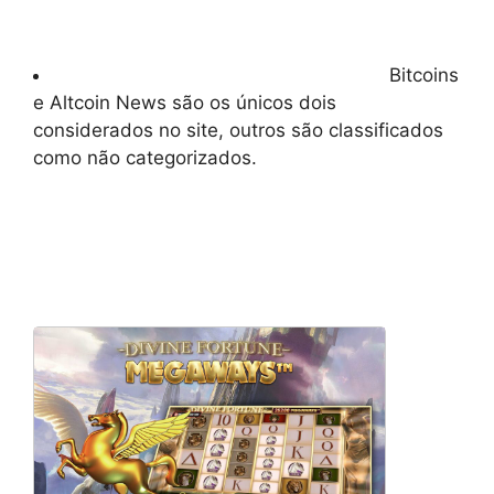
Bitcoins
e Altcoin News são os únicos dois
considerados no site, outros são classificados
como não categorizados.