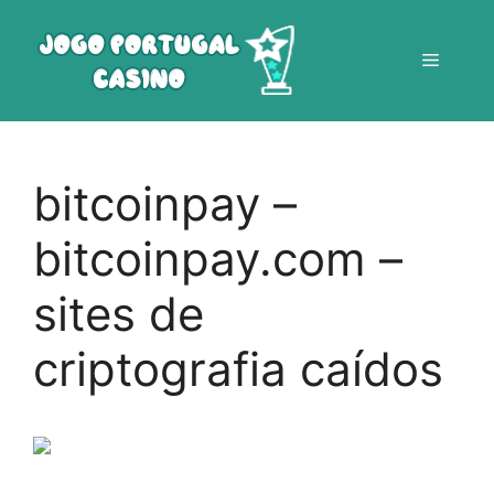
Saltar
para
Menu
o
conteúdo
bitcoinpay –
bitcoinpay.com –
sites de
criptografia caídos