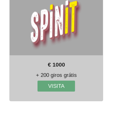
€ 1000
+ 200 giros grátis
VISITA