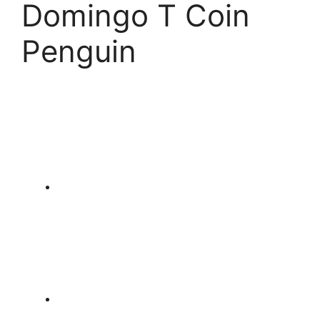
Domingo T Coin
Penguin