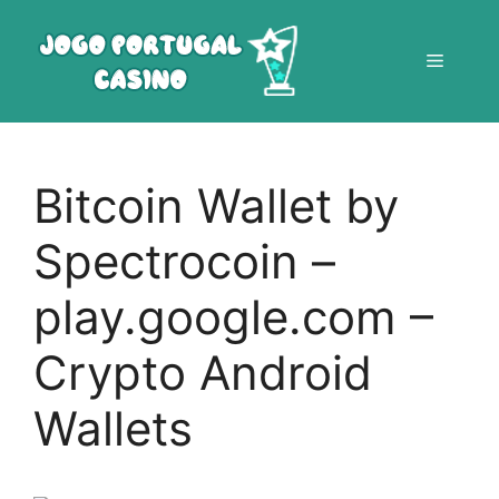
Saltar
para
Menu
o
conteúdo
Bitcoin Wallet by
Spectrocoin –
play.google.com –
Crypto Android
Wallets