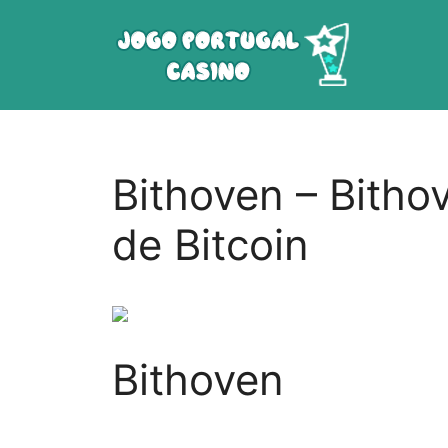
Saltar
para
o
conteúdo
Bithoven – Bitho
de Bitcoin
Bithoven