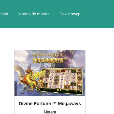
tcoin
Moeda de moeda
Dex e swap
Divine Fortune ™ Megaways
Netent