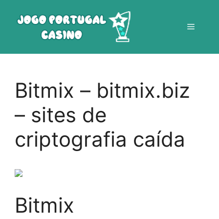
Saltar
para
Menu
o
conteúdo
Bitmix – bitmix.biz
– sites de
criptografia caída
Bitmix