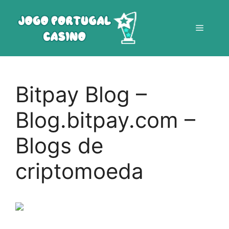
Saltar
para
Menu
o
conteúdo
Bitpay Blog –
Blog.bitpay.com –
Blogs de
criptomoeda