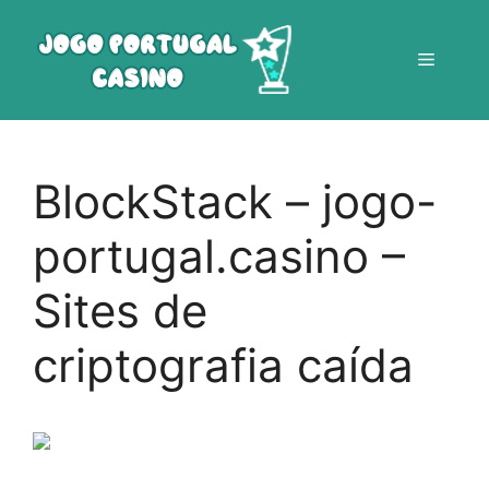
Saltar
para
Menu
o
conteúdo
BlockStack – jogo-
portugal.casino –
Sites de
criptografia caída