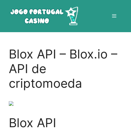
Saltar
para
Menu
o
conteúdo
Blox API – Blox.io –
API de
criptomoeda
Blox API