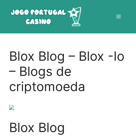
Saltar
para
Menu
o
conteúdo
Blox Blog – Blox -Io
– Blogs de
criptomoeda
Blox Blog