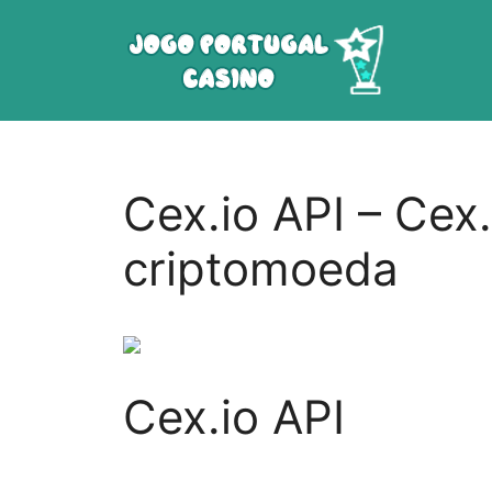
Saltar
para
o
conteúdo
Cex.io API – Cex.
criptomoeda
Cex.io API