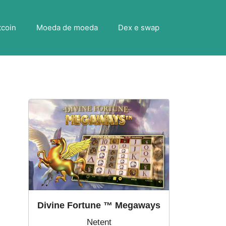
tcoin
Moeda de moeda
Dex e swap
Divine Fortune ™ Megaways
Netent