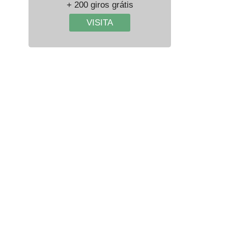
+ 200 giros grátis
VISITA