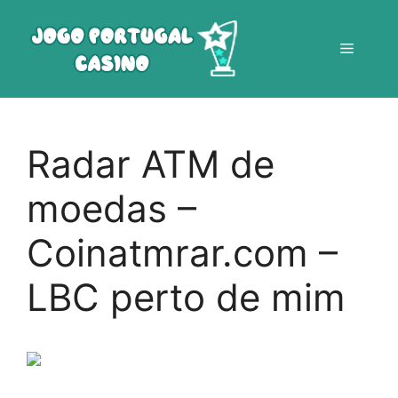
Saltar
para
Menu
o
conteúdo
Radar ATM de
moedas –
Coinatmrar.com –
LBC perto de mim