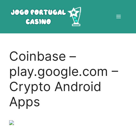
Saltar
para
Menu
o
conteúdo
Coinbase –
play.google.com –
Crypto Android
Apps