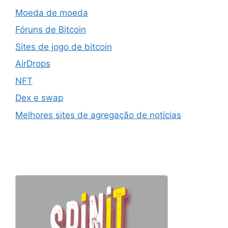
Moeda de moeda
Fóruns de Bitcoin
Sites de jogo de bitcoin
AirDrops
NFT
Dex e swap
Melhores sites de agregação de notícias