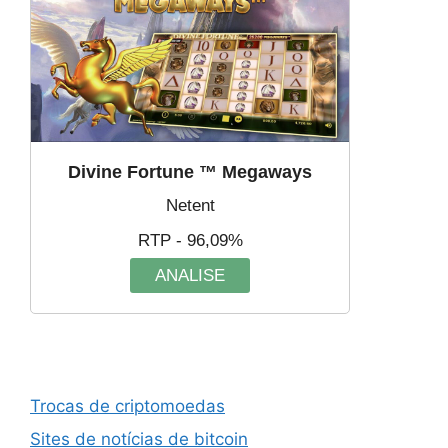
Divine Fortune ™ Megaways
Netent
RTP - 96,09%
ANALISE
Trocas de criptomoedas
Sites de notícias de bitcoin