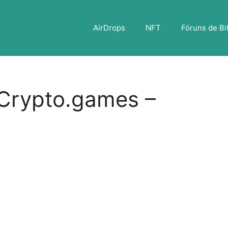
AirDrops
NFT
Fóruns de Bi
Crypto.games –