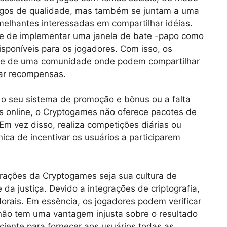
ogos de qualidade, mas também se juntam a uma
elhantes interessadas em compartilhar idéias.
ipe de implementar uma janela de bate -papo como
sponíveis para os jogadores. Com isso, os
rte de uma comunidade onde podem compartilhar
har recompensas.
 o seu sistema de promoção e bônus ou a falta
os online, o Cryptogames não oferece pacotes de
Em vez disso, realiza competições diárias ou
ca de incentivar os usuários a participarem
erações da Cryptogames seja sua cultura de
da justiça. Devido a integrações de criptografia,
dorais. Em essência, os jogadores podem verificar
ão tem uma vantagem injusta sobre o resultado
iciente para fornecer aos usuários todas as