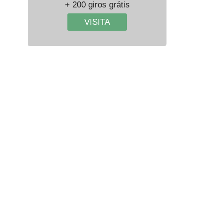
+ 200 giros grátis
VISITA