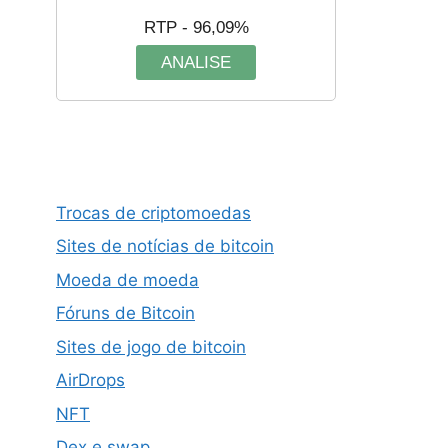
RTP - 96,09%
ANALISE
Trocas de criptomoedas
Sites de notícias de bitcoin
Moeda de moeda
Fóruns de Bitcoin
Sites de jogo de bitcoin
AirDrops
NFT
Dex e swap