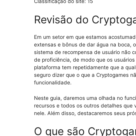
Classificação do site:
15
Revisão do Crypto
Em um setor em que estamos acostumados
extensas e bônus de dar água na boca, 
sistema de recompensa de usuário não con
de proficiência, de modo que os usuários
plataforma tem repetidamente que a qual
seguro dizer que o que a Cryptogames n
funcionalidade.
Neste guia, daremos uma olhada no funcio
recursos e todos os outros detalhes que 
nele. Além disso, destacaremos seus prós
O que são Cryptog