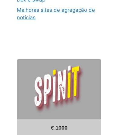
Melhores sites de agregação de
notícias
€ 1000