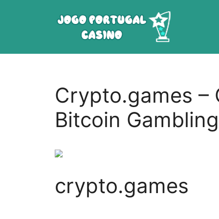
Saltar
para
o
conteúdo
Crypto.games – 
Bitcoin Gambling
crypto.games