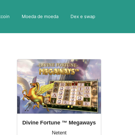
tcoin
Moeda de moeda
Dex e swap
Divine Fortune ™ Megaways
Netent