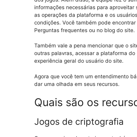
informações necessárias para aproveitar 
as operações da plataforma e os usuário
condições. Você também pode encontrar o
Perguntas frequentes ou no blog do site.
Também vale a pena mencionar que o site
outras palavras, acessar a plataforma do
experiência geral do usuário do site.
Agora que você tem um entendimento bás
dar uma olhada em seus recursos.
Quais são os recur
Jogos de criptografia