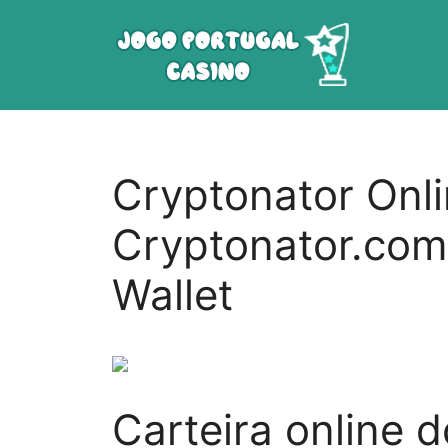
Saltar
para
o
conteúdo
Cryptonator Onli
Cryptonator.com
Wallet
Carteira online 