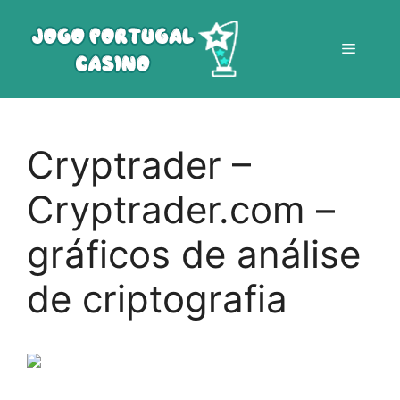
Saltar
para
Menu
o
conteúdo
Cryptrader –
Cryptrader.com –
gráficos de análise
de criptografia