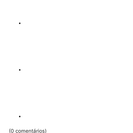
(0 comentários)