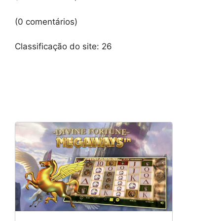
(0 comentários)
Classificação do site:
26