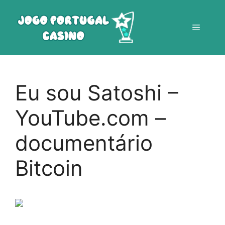
Saltar
para
Menu
o
conteúdo
Eu sou Satoshi –
YouTube.com –
documentário
Bitcoin