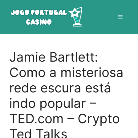
Saltar
para
Menu
o
conteúdo
Jamie Bartlett:
Como a misteriosa
rede escura está
indo popular –
TED.com – Crypto
Ted Talks