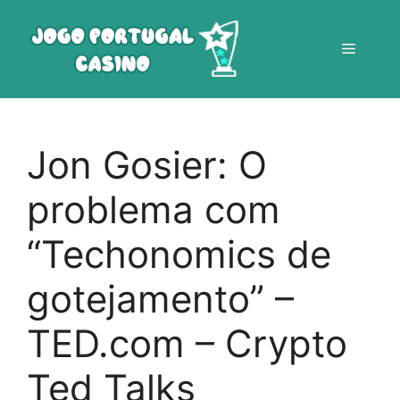
Saltar
para
Menu
o
conteúdo
Jon Gosier: O
problema com
“Techonomics de
gotejamento” –
TED.com – Crypto
Ted Talks