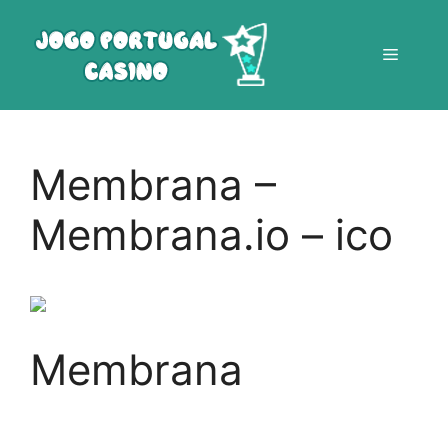
Saltar
para
Menu
o
conteúdo
Membrana –
Membrana.io – ico
Membrana