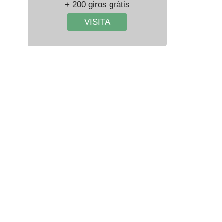
+ 200 giros grátis
VISITA