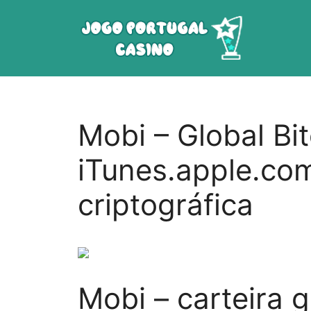
Saltar
para
o
conteúdo
Mobi – Global Bit
iTunes.apple.com
criptográfica
Mobi – carteira g