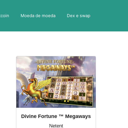
tcoin
Moeda de moeda
Dex e swap
Divine Fortune ™ Megaways
Netent