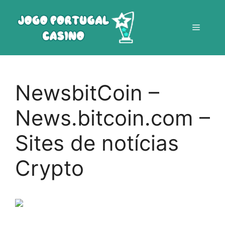
Saltar
para
Menu
o
conteúdo
NewsbitCoin –
News.bitcoin.com –
Sites de notícias
Crypto