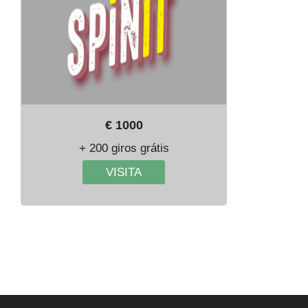
€ 1000
+ 200 giros grátis
VISITA