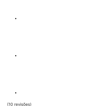
(10 revisões)