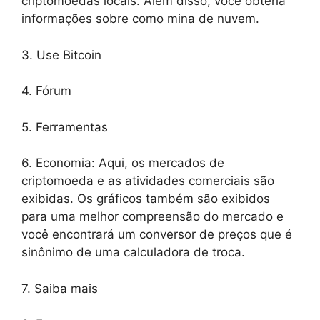
criptomoedas locais. Além disso, você obteria
informações sobre como mina de nuvem.
3. Use Bitcoin
4. Fórum
5. Ferramentas
6. Economia: Aqui, os mercados de
criptomoeda e as atividades comerciais são
exibidas. Os gráficos também são exibidos
para uma melhor compreensão do mercado e
você encontrará um conversor de preços que é
sinônimo de uma calculadora de troca.
7. Saiba mais