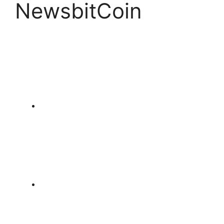
NewsbitCoin