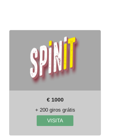
€ 1000
+ 200 giros grátis
VISITA