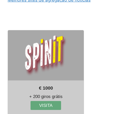
€ 1000
+ 200 giros grátis
VISITA