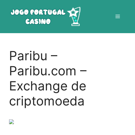
Saltar
para
Menu
o
conteúdo
Paribu –
Paribu.com –
Exchange de
criptomoeda