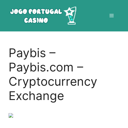
Saltar
para
Menu
o
conteúdo
Paybis –
Paybis.com –
Cryptocurrency
Exchange