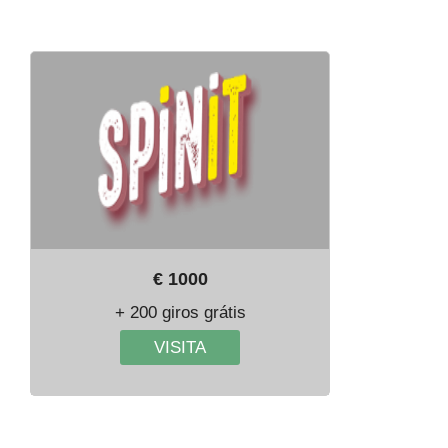
€ 1000
+ 200 giros grátis
VISITA