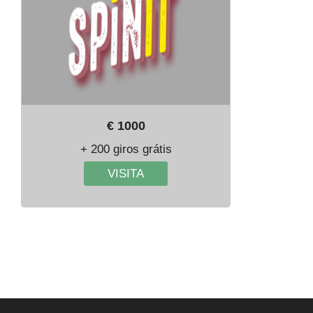
€ 1000
+ 200 giros grátis
VISITA