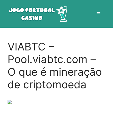
Saltar
para
Menu
o
conteúdo
VIABTC –
Pool.viabtc.com –
O que é mineração
de criptomoeda