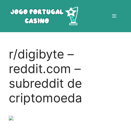
Saltar
para
Menu
o
conteúdo
r/digibyte –
reddit.com –
subreddit de
criptomoeda