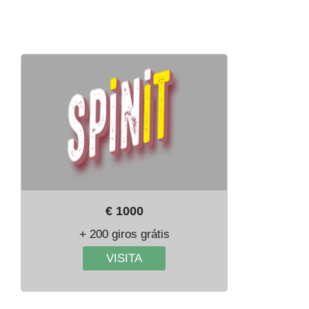
€ 1000
+ 200 giros grátis
VISITA