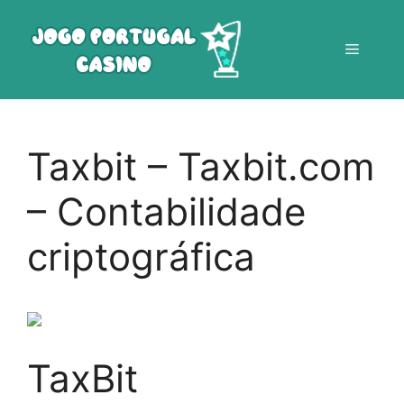
Saltar
para
Menu
o
conteúdo
Taxbit – Taxbit.com
– Contabilidade
criptográfica
TaxBit