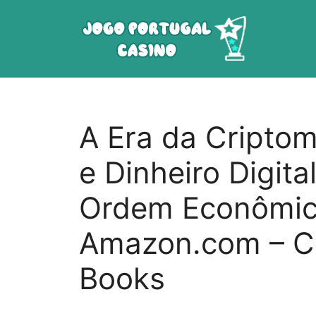
Saltar
para
o
conteúdo
A Era da Cripto
e Dinheiro Digita
Ordem Econômica
Amazon.com – C
Books