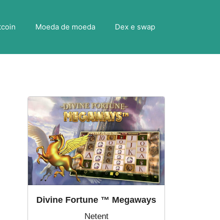
tcoin
Moeda de moeda
Dex e swap
Divine Fortune ™ Megaways
Netent