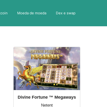
tcoin
Moeda de moeda
Dex e swap
Divine Fortune ™ Megaways
Netent