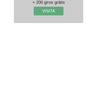
+ 200 giros grátis
VISITA