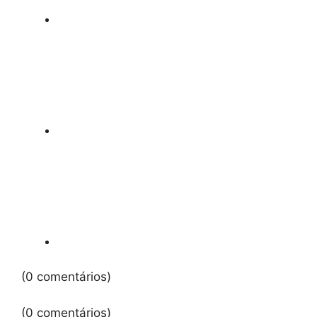
(0 comentários)
(0 comentários)