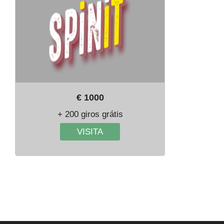
€ 1000
+ 200 giros grátis
VISITA