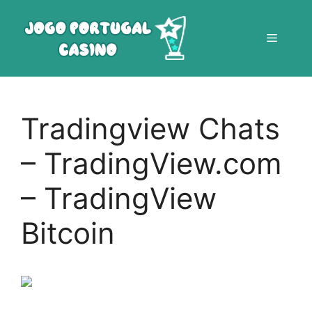
Saltar
para
Menu
o
conteúdo
Tradingview Chats
– TradingView.com
– TradingView
Bitcoin