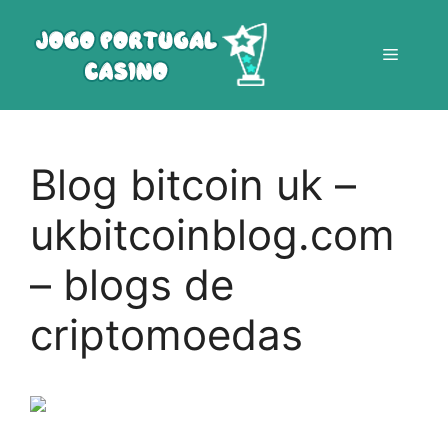
Saltar
para
Menu
o
conteúdo
Blog bitcoin uk –
ukbitcoinblog.com
– blogs de
criptomoedas