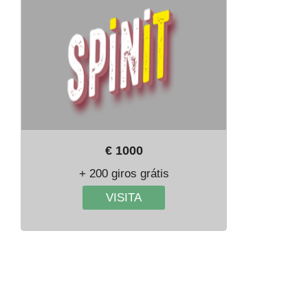
€ 1000
+ 200 giros grátis
VISITA