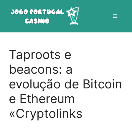
Saltar
para
Menu
o
conteúdo
Taproots e
beacons: a
evolução de Bitcoin
e Ethereum
«Cryptolinks